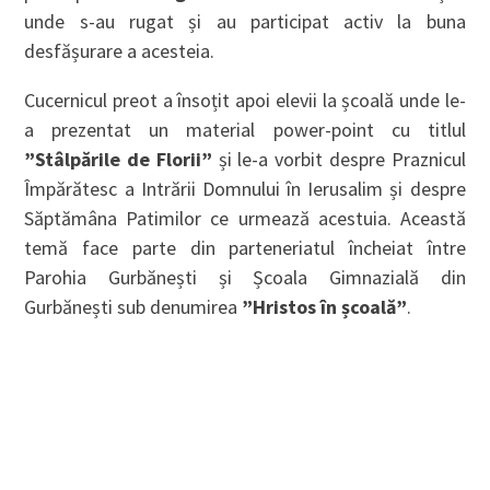
unde s-au rugat și au participat activ la buna
desfășurare a acesteia.
Cucernicul preot a însoțit apoi elevii la școală unde le-
a prezentat un material power-point cu titlul
”Stâlpările de Florii”
și le-a vorbit despre Praznicul
Împărătesc a Intrării Domnului în Ierusalim și despre
Săptămâna Patimilor ce urmează acestuia. Această
temă face parte din parteneriatul încheiat între
Parohia Gurbănești și Școala Gimnazială din
Gurbănești sub denumirea
”Hristos în școală”
.