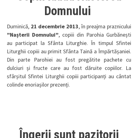
Domnului
Duminică,
21 decembrie 2013
, în preajma praznicului
”Nașterii Domnului”
, copiii din Parohia Gurbănești
au participat la Sfânta Liturghie. În timpul Sfintei
Liturghii copiii au primit Sfânta Taină a Împărtășaniei.
Din parte Parohiei au fost pregătite pachete cu
dulciuri și fructe care au fost dăruite copiilor. La
sfârșitul Sfintei Liturghii copiii participanți au cântat
colinde enoriașilor prezenți.
Îngerii sunt pazitorii