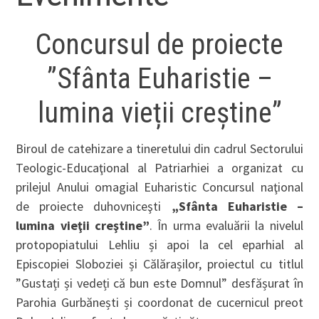
Concursul de proiecte
”Sfânta Euharistie –
lumina vieții creștine”
Biroul de catehizare a tineretului din cadrul Sectorului
Teologic-Educaţional al Patriarhiei a organizat cu
prilejul Anului omagial Euharistic Concursul naţional
de proiecte duhovniceşti
„Sfânta Euharistie –
lumina vieţii creştine”
. În urma evaluării la nivelul
protopopiatului Lehliu și apoi la cel eparhial al
Episcopiei Sloboziei și Călărașilor, proiectul cu titlul
”Gustați și vedeți că bun este Domnul” desfășurat în
Parohia Gurbănești și coordonat de cucernicul preot