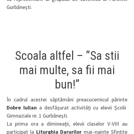
Gurbănești.
Scoala altfel – ”Sa stii
mai multe, sa fii mai
bun!”
În cadrul acestei săptămâni preacucernicul părinte
Dobre Iulian
a desfășurat activități cu elevii Școlii
Gimnaziale nr. 1 Gurbănești.
La prima ora a dimineații, elevii claselor V-VIII au
participat la
Liturghia Darurilor
mai–nainte Sfințite