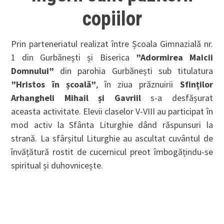
copiilor
Prin parteneriatul realizat între Școala Gimnazială nr.
1 din Gurbănești și Biserica
”Adormirea Maicii
Domnului”
din parohia Gurbănești sub titulatura
”Hristos în școală”
, în ziua prăznuirii
Sfinților
Arhangheli Mihail și Gavriil
s-a desfășurat
aceasta activitate. Elevii claselor V-VIII au participat în
mod activ la Sfânta Liturghie dând răspunsuri la
strană. La sfârșitul Liturghie au ascultat cuvântul de
învățătură rostit de cucernicul preot îmbogățindu-se
spiritual și duhovnicește.