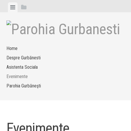
Skip to content
View menu
View sidebar
Home
Despre Gurbănesti
Asistenta Sociala
Evenimente
Parohia Gurbăneşti
Evenimente