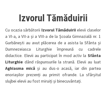
Izvorul Tămăduirii
Cu ocazia sărbătorii
Izvorul Tămăduirii
elevii claselor
a VI-a, a VII-a și a VIII-a de la Școala Gimnazială nr. 1
Gurbănești au avut plăcerea de a asista la Sfânta și
Dumnezeiasca Liturghie împreună cu cadrele
didactice. Elevii au participat în mod activ la
Sfânta
Liturghie
dând răspunsurile la strană. Elevii au luat
Aghiasma mică
și au dus-o acasă, iar din partea
enoriașilor prezenți au primit ofrande. La sfârșitul
slujbei elevii au fost miruiți și binecuvântați.