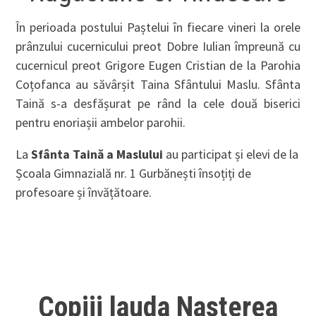
În perioada postului Paștelui în fiecare vineri la orele
prânzului cucernicului preot Dobre Iulian împreună cu
cucernicul preot Grigore Eugen Cristian de la Parohia
Coțofanca au săvârșit Taina Sfântului Maslu. Sfânta
Taină s-a desfășurat pe rând la cele două biserici
pentru enoriașii ambelor parohii.
La
Sfânta Taină a Maslului
au participat și elevi de la
Școala Gimnazială nr. 1 Gurbănești însoțiți de
profesoare și învățătoare.
Copiii lauda Nasterea