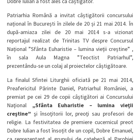
Dobre Iulian a fost ales ca căștigător.
Patriarhia Română a invitat câștigătorii concursului
național în București în zilele de 20 și 21 mai 2014. În
după-amiaza zilei de 20 mai 2014 s-a vizionat
reportajul realizat de Trinitas TV despre Concursul
Național ”Sfânta Euharistie – lumina vieții creștine” ,
în sala Aula Magna ”Teoctist Patriarhul”,
prezentându-se un colaj al proiectelor câștigătoare.
La finalul Sfintei Liturghii oficiată pe 21 mai 2014,
Preafericitul Părinte Daniel, Patriarhul României, a
premiat pe cei 29 de copii câştigători ai Concursului
Naţional
„Sfânta Euharistie – lumina vieţii
creştine”
şi însoţitorii lor, preoţi sau profesori de
religie. La festivitatea de premiere cucernicul preot
Dobre Iulian a fost însoțit de un copil, Dobre Emanuel,
ca reprezentant al grupului de cateheză al Parohiei